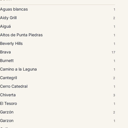
Aguas blancas
1
Aidy Grill
2
Aiguá
1
Altos de Punta Piedras
1
Beverly Hills
1
Brava
17
Burnett
1
Camino a la Laguna
1
Cantegril
2
Cerro Catedral
1
Chiverta
3
El Tesoro
1
Garzón
2
Garzon
1