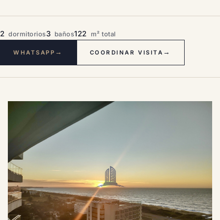
2
3
122
dormitorios
baños
m² total
→
→
WHATSAPP
COORDINAR VISITA