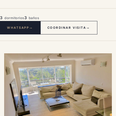
3
3
dormitorios
baños
→
→
WHATSAPP
COORDINAR VISITA