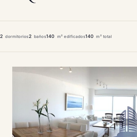
2
2
140
140
dormitorios
baños
m² edificados
m² total