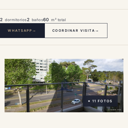
2
2
60
dormitorios
baños
m² total
→
→
WHATSAPP
COORDINAR VISITA
⌖ 11 FOTOS