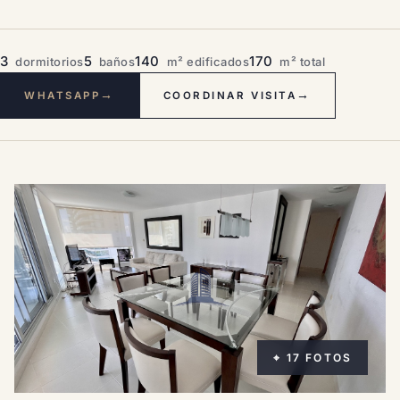
3
5
140
170
dormitorios
baños
m² edificados
m² total
→
→
WHATSAPP
COORDINAR VISITA
⌖ 17 FOTOS