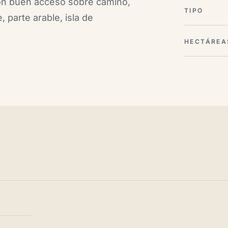
on buen acceso sobre camino,
TIPO
, parte arable, isla de
HECTÁREA