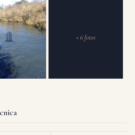
+ 6 fotos
écnica