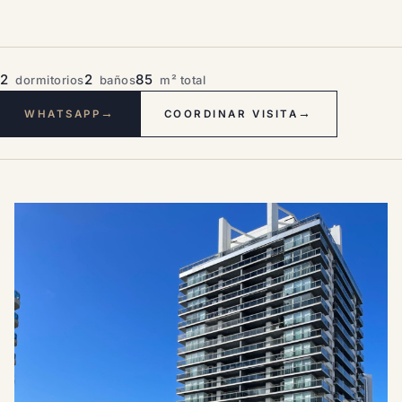
2
2
85
dormitorios
baños
m² total
→
→
WHATSAPP
COORDINAR VISITA