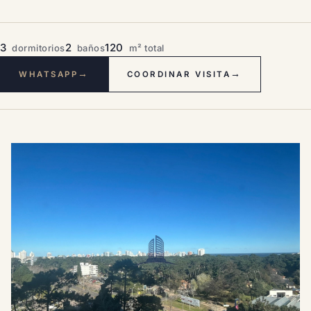
3
2
120
dormitorios
baños
m² total
→
→
WHATSAPP
COORDINAR VISITA