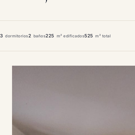
3
2
225
525
dormitorios
baños
m² edificados
m² total