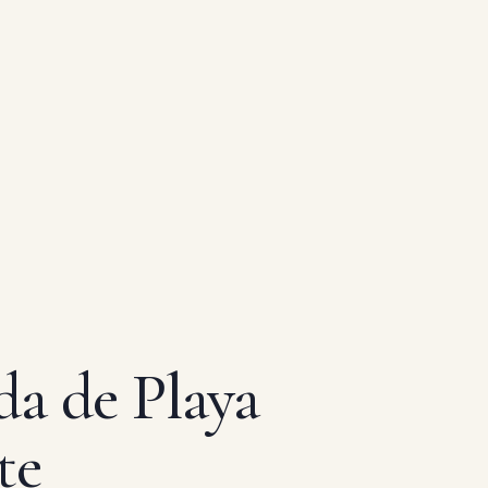
da de Playa
te