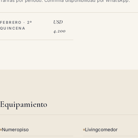
Tarifas por período. Confirmá disponibilidad por WhatsApp.
USD
FEBRERO · 2ª
QUINCENA
4.200
Equipamiento
Numeropiso
Livingcomedor