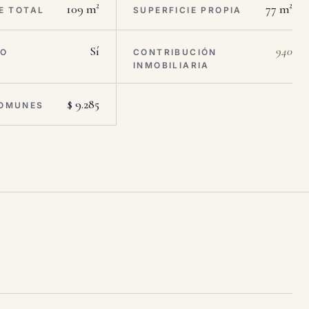
109 m²
77 m²
E TOTAL
SUPERFICIE PROPIA
Sí
940
RO
CONTRIBUCIÓN
INMOBILIARIA
$ 9.285
OMUNES