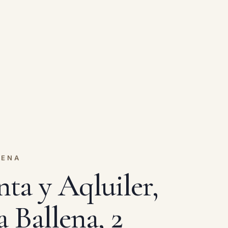
LENA
ta y Aqluiler,
 Ballena, 2