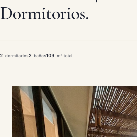
Dormitorios.
2
2
109
dormitorios
baños
m² total