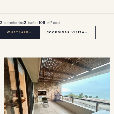
2
2
109
dormitorios
baños
m² total
→
→
WHATSAPP
COORDINAR VISITA