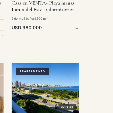
s
Casa en VENTA- Playa mansa
Punta del Este- 5 dormitorios
5 dorms
4 baños
1.500 m²
USD 980.000
→
→
APARTAMENTO
30 fotos