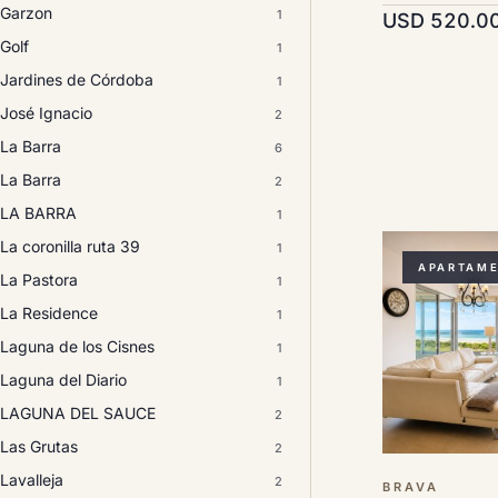
Garzon
1
USD 520.0
Golf
1
Jardines de Córdoba
1
José Ignacio
2
La Barra
6
La Barra
2
LA BARRA
1
La coronilla ruta 39
1
APARTAM
La Pastora
1
La Residence
1
Laguna de los Cisnes
1
Laguna del Diario
1
LAGUNA DEL SAUCE
2
Las Grutas
2
Lavalleja
2
BRAVA