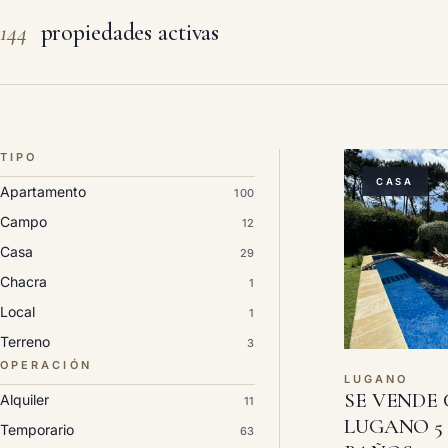
144
propiedades activas
TIPO
CASA
Apartamento
100
Campo
12
Casa
29
Chacra
1
Local
1
Terreno
3
OPERACIÓN
LUGANO
SE VENDE
Alquiler
11
LUGANO 5
Temporario
63