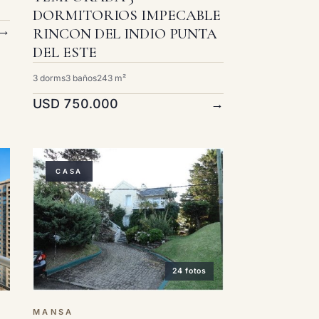
DORMITORIOS IMPECABLE
→
RINCON DEL INDIO PUNTA
DEL ESTE
3 dorms
3 baños
243 m²
USD 750.000
→
CASA
24 fotos
MANSA