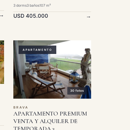
3 dorms
3 baños
107 m²
→
USD 405.000
→
APARTAMENTO
30 fotos
BRAVA
APARTAMENTO PREMIUM
VENTA Y ALQUILER DE
TEMPORADA 3