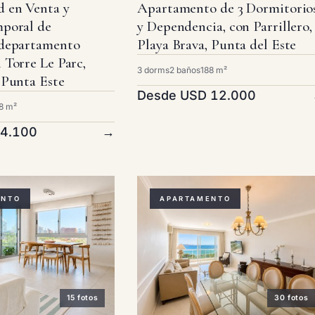
 en Venta y
Apartamento de 3 Dormitorio
mporal de
y Dependencia, con Parrillero,
 departamento
Playa Brava, Punta del Este
 Torre Le Parc,
3 dorms
2 baños
188 m²
 Punta Este
Desde USD 12.000
8 m²
 4.100
→
ENTO
APARTAMENTO
15 fotos
30 fotos