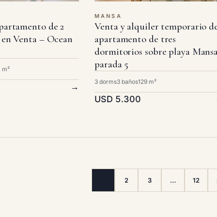
MANSA
partamento de 2
Venta y alquiler temporario d
 en Venta – Ocean
apartamento de tres
dormitorios sobre playa Mansa
parada 5
 m²
3 dorms
3 baños
129 m²
→
USD 5.300
1
2
3
…
12