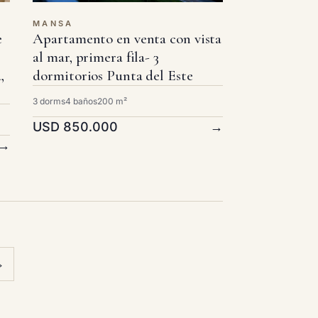
MANSA
e
Apartamento en venta con vista
al mar, primera fila- 3
,
dormitorios Punta del Este
3 dorms
4 baños
200 m²
USD 850.000
→
→
›