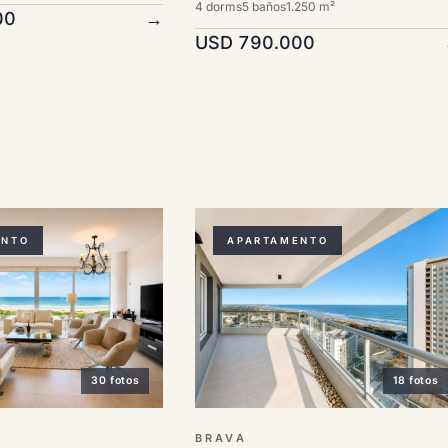
4 dorms
5 baños
1.250 m²
00
→
USD 790.000
ENTO
APARTAMENTO
30 fotos
18 fotos
BRAVA