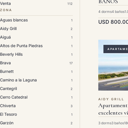
BAÑOS
Venta
112
ZONA
4 dorms
4 baños
1
Aguas blancas
1
USD 800.0
Aidy Grill
2
Aiguá
1
Altos de Punta Piedras
1
APARTAM
Beverly Hills
1
Brava
17
Burnett
1
Camino a la Laguna
1
Cantegril
2
Cerro Catedral
1
AIDY GRILL
Apartament
Chiverta
3
excelentes vi
El Tesoro
1
Garzón
3 dorms
3 baños
18
2