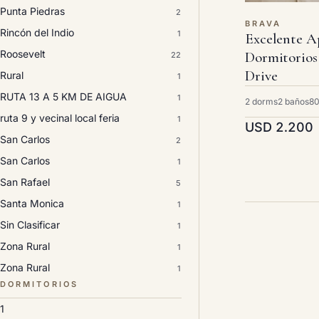
Punta Piedras
2
BRAVA
Rincón del Indio
1
Excelente A
Roosevelt
Dormitorios
22
Drive
Rural
1
RUTA 13 A 5 KM DE AIGUA
1
2 dorms
2 baños
80
ruta 9 y vecinal local feria
1
USD 2.200
San Carlos
2
San Carlos
1
San Rafael
5
Santa Monica
1
Sin Clasificar
1
Zona Rural
1
Zona Rural
1
DORMITORIOS
1