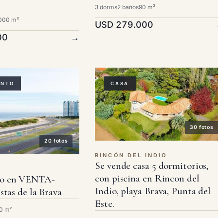
3 dorms
2 baños
90 m²
.000 m²
USD 279.000
00
→
ENTO
CASA
30 fotos
20 fotos
RINCÓN DEL INDIO
Se vende casa 5 dormitorios,
con piscina en Rincon del
o en VENTA-
Indio, playa Brava, Punta del
stas de la Brava
Este.
0 m²