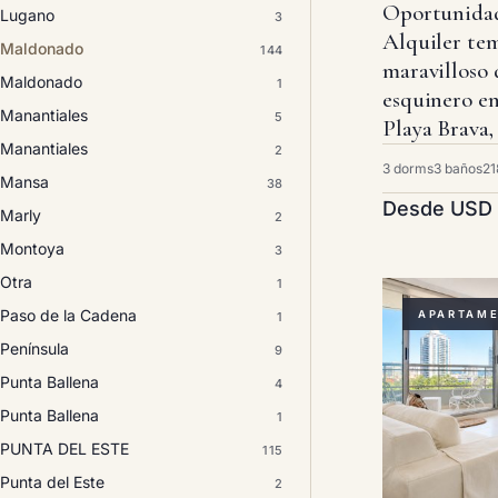
Oportunidad
Lugano
3
Alquiler te
Maldonado
144
maravilloso
Maldonado
1
esquinero en
Manantiales
5
Playa Brava,
Manantiales
2
3 dorms
3 baños
21
Mansa
38
Desde USD
Marly
2
Montoya
3
Otra
1
Paso de la Cadena
APARTAM
1
Península
9
Punta Ballena
4
Punta Ballena
1
PUNTA DEL ESTE
115
Punta del Este
2