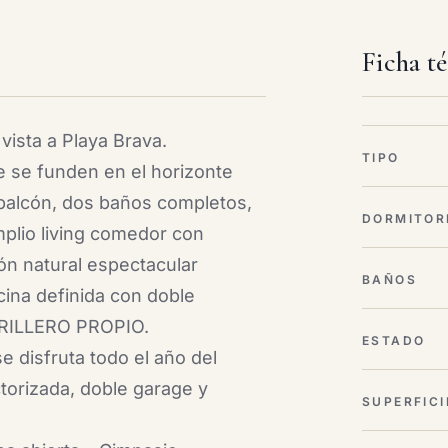
Ficha t
vista a Playa Brava.
TIPO
e se funden en el horizonte
l balcón, dos baños completos,
DORMITOR
mplio living comedor con
ón natural espectacular
BAÑOS
cina definida con doble
ARRILLERO PROPIO.
ESTADO
 disfruta todo el año del
ctorizada, doble garage y
SUPERFICI