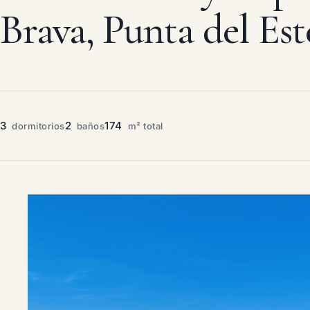
Brava, Punta del Est
3
2
174
dormitorios
baños
m² total