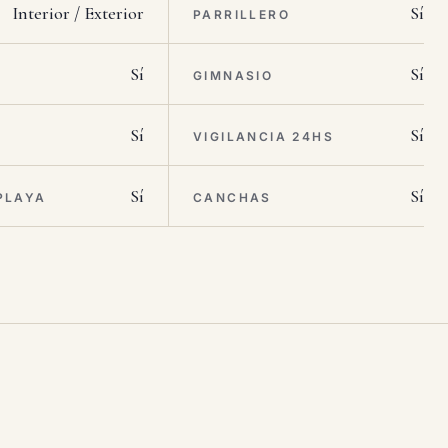
Interior / Exterior
Sí
PARRILLERO
Sí
Sí
M
GIMNASIO
Sí
Sí
VIGILANCIA 24HS
Sí
Sí
PLAYA
CANCHAS