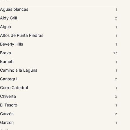
Aguas blancas
1
Aidy Grill
2
Aiguá
1
Altos de Punta Piedras
1
Beverly Hills
1
Brava
17
Burnett
1
Camino a la Laguna
1
Cantegril
2
Cerro Catedral
1
Chiverta
3
El Tesoro
1
Garzón
2
Garzon
1