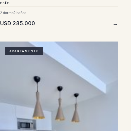
este
2 dorms
2 baños
USD 285.000
→
APARTAMENTO