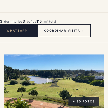
3
3
115
dormitorios
baños
m² total
→
→
WHATSAPP
COORDINAR VISITA
⌖ 30 FOTOS