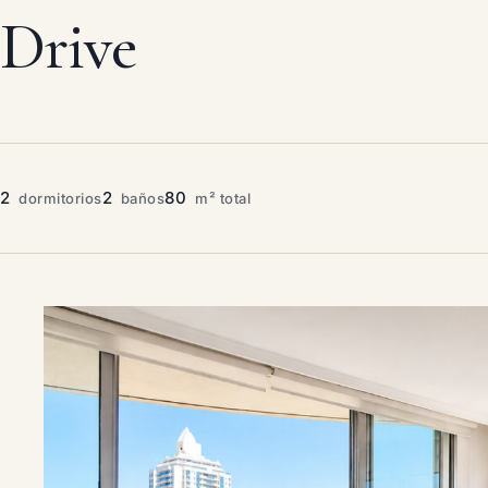
Drive
2
2
80
dormitorios
baños
m² total