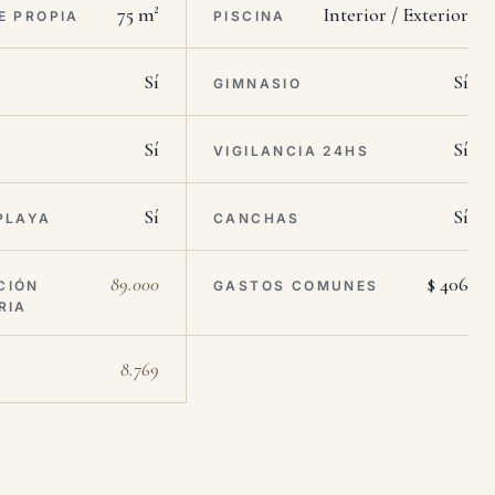
75 m²
Interior / Exterior
E PROPIA
PISCINA
Sí
Sí
M
GIMNASIO
Sí
Sí
VIGILANCIA 24HS
Sí
Sí
PLAYA
CANCHAS
89.000
$ 406
CIÓN
GASTOS COMUNES
RIA
8.769