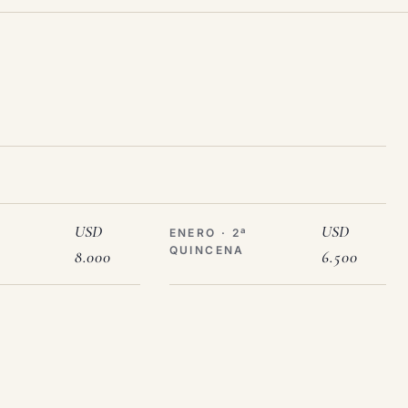
USD
USD
ª
ENERO · 2ª
QUINCENA
8.000
6.500