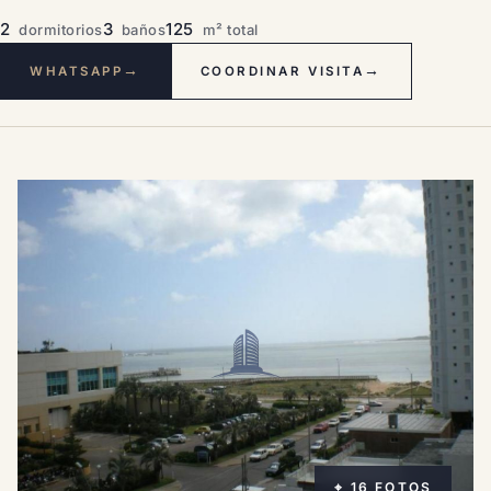
2
3
125
dormitorios
baños
m² total
→
→
WHATSAPP
COORDINAR VISITA
⌖ 16 FOTOS