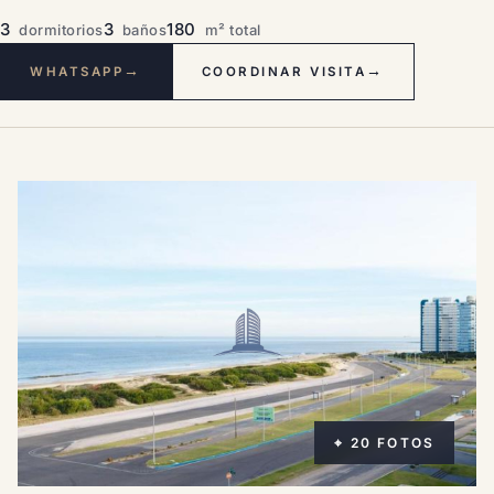
3
3
180
dormitorios
baños
m² total
→
→
WHATSAPP
COORDINAR VISITA
⌖ 20 FOTOS