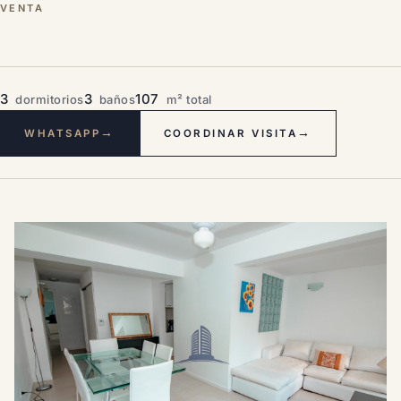
VENTA
3
3
107
dormitorios
baños
m² total
→
→
WHATSAPP
COORDINAR VISITA