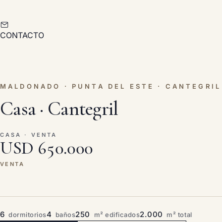
CONTACTO
MALDONADO · PUNTA DEL ESTE · CANTEGRIL
Casa · Cantegril
CASA · VENTA
USD 650.000
VENTA
6
4
250
2.000
dormitorios
baños
m² edificados
m² total