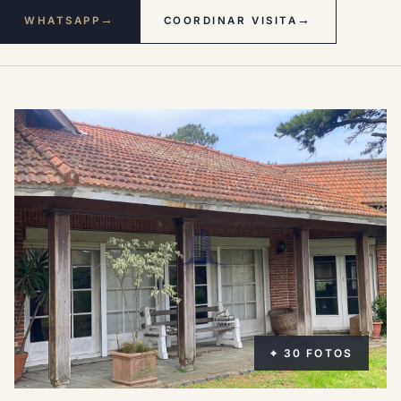
→
→
WHATSAPP
COORDINAR VISITA
⌖ 30 FOTOS