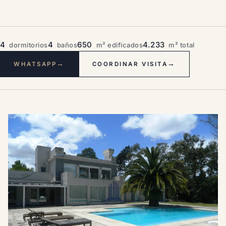
4
4
650
4.233
dormitorios
baños
m² edificados
m² total
→
→
WHATSAPP
COORDINAR VISITA