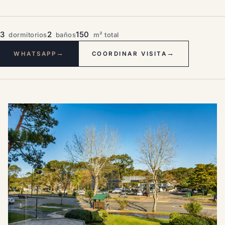
3
2
150
dormitorios
baños
m² total
→
→
WHATSAPP
COORDINAR VISITA