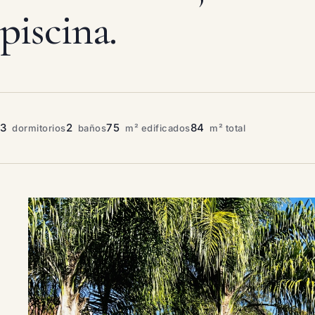
piscina.
3
2
75
84
dormitorios
baños
m² edificados
m² total