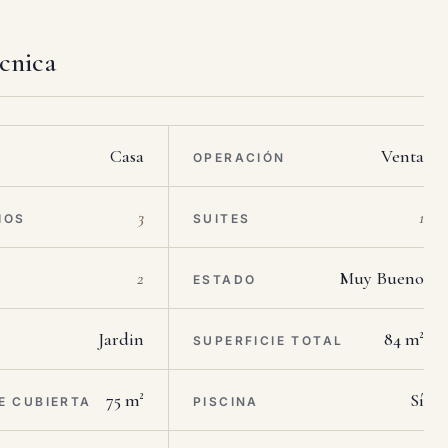
écnica
Casa
Venta
OPERACIÓN
3
1
IOS
SUITES
2
Muy Bueno
ESTADO
Jardin
84 m²
SUPERFICIE TOTAL
75 m²
Sí
E CUBIERTA
PISCINA