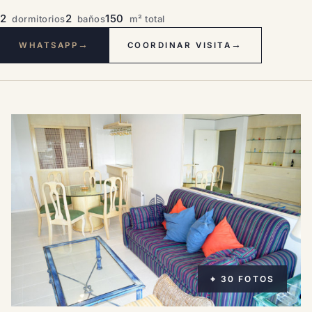
2
2
150
dormitorios
baños
m² total
→
→
WHATSAPP
COORDINAR VISITA
⌖ 30 FOTOS