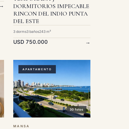
→
DORMITORIOS IMPECABLE
RINCON DEL INDIO PUNTA
DEL ESTE
3 dorms
3 baños
243 m²
USD 750.000
→
APARTAMENTO
30 fotos
MANSA