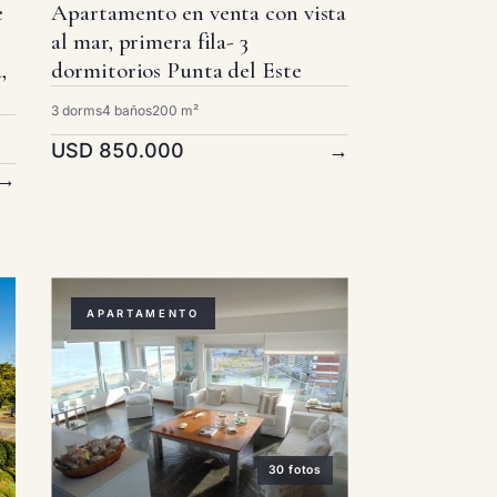
e
Apartamento en venta con vista
al mar, primera fila- 3
,
dormitorios Punta del Este
3 dorms
4 baños
200 m²
USD 850.000
→
→
APARTAMENTO
30 fotos