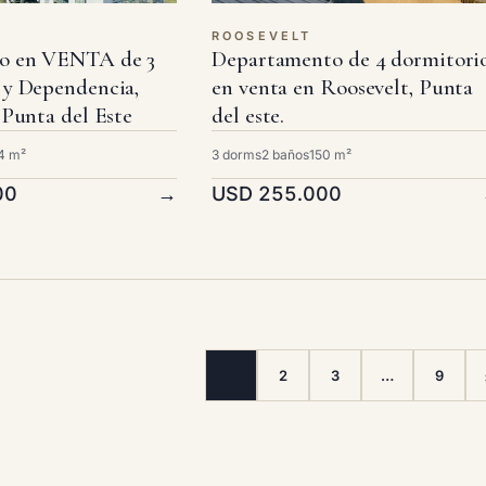
ROOSEVELT
o en VENTA de 3
Departamento de 4 dormitori
 y Dependencia,
en venta en Roosevelt, Punta
 Punta del Este
del este.
4 m²
3 dorms
2 baños
150 m²
00
→
USD 255.000
1
2
3
…
9