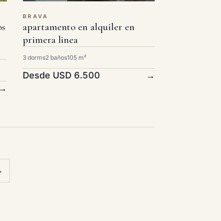
BRAVA
os
apartamento en alquiler en
primera linea
3 dorms
2 baños
105 m²
Desde USD 6.500
→
→
›