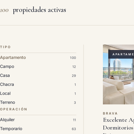
100
propiedades activas
TIPO
APARTAM
Apartamento
100
Campo
12
Casa
29
Chacra
1
Local
1
Terreno
3
OPERACIÓN
BRAVA
Excelente A
Alquiler
11
Dormitorios
Temporario
63