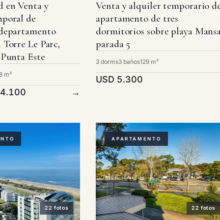
 en Venta y
Venta y alquiler temporario d
mporal de
apartamento de tres
 departamento
dormitorios sobre playa Mansa
 Torre Le Parc,
parada 5
 Punta Este
3 dorms
3 baños
129 m²
8 m²
USD 5.300
 4.100
→
ENTO
APARTAMENTO
22 fotos
22 fotos