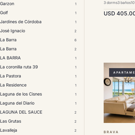
3 dorms
3 baños
10
Garzon
1
Golf
USD 405.0
1
Jardines de Córdoba
1
José Ignacio
2
La Barra
6
La Barra
2
LA BARRA
1
La coronilla ruta 39
1
APARTAM
La Pastora
1
La Residence
1
Laguna de los Cisnes
1
Laguna del Diario
1
LAGUNA DEL SAUCE
2
Las Grutas
2
Lavalleja
2
BRAVA