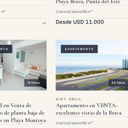
Playa Brava, Punta del Este
 m²
3 dorms
2 baños
188 m²
→
Desde USD 11.000
ENTO
APARTAMENTO
15 fotos
20 fotos
AIDY GRILL
 en Venta de
Apartamento en VENTA-
 de planta baja de
excelentes vistas de la Brava
os en Playa Montoya
3 dorms
3 baños
180 m²