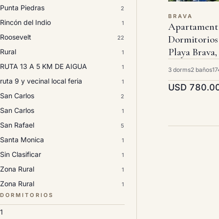
Punta Piedras
2
BRAVA
Rincón del Indio
1
Apartament
Roosevelt
Dormitorios
22
Playa Brava,
Rural
1
RUTA 13 A 5 KM DE AIGUA
1
3 dorms
2 baños
17
ruta 9 y vecinal local feria
1
USD 780.0
San Carlos
2
San Carlos
1
San Rafael
5
Santa Monica
1
Sin Clasificar
1
Zona Rural
1
Zona Rural
1
DORMITORIOS
1