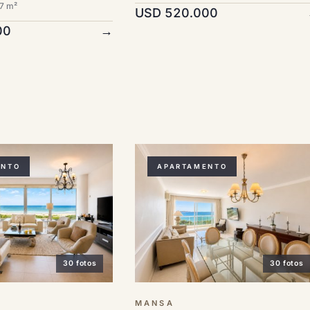
7 m²
USD 520.000
00
→
ENTO
APARTAMENTO
30 fotos
30 fotos
MANSA