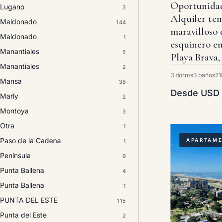
Oportunidad
Lugano
3
Alquiler te
Maldonado
144
maravilloso
Maldonado
1
esquinero en
Manantiales
5
Playa Brava,
Manantiales
2
3 dorms
3 baños
21
Mansa
38
Desde USD
Marly
2
Montoya
3
Otra
1
Paso de la Cadena
APARTAM
1
Península
9
Punta Ballena
4
Punta Ballena
1
PUNTA DEL ESTE
115
Punta del Este
2