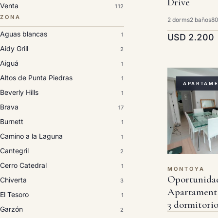
Drive
Venta
112
ZONA
2 dorms
2 baños
80
Aguas blancas
1
USD 2.200
Aidy Grill
2
Aiguá
1
Altos de Punta Piedras
1
APARTAM
Beverly Hills
1
Brava
17
Burnett
1
Camino a la Laguna
1
Cantegril
2
Cerro Catedral
1
MONTOYA
Oportunidad
Chiverta
3
Apartamento
El Tesoro
1
3 dormitori
Garzón
2