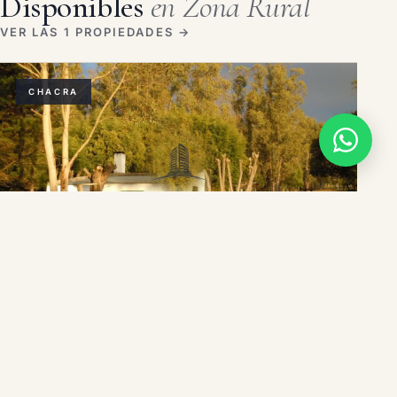
Disponibles
en Zona Rural
VER LAS 1 PROPIEDADES →
CHACRA
ZONA RURAL
Chacra en venta ubicada a 2 km de la ciudad de
Aigua.
2 dorms
1 baño
5 m²
USD 150.000