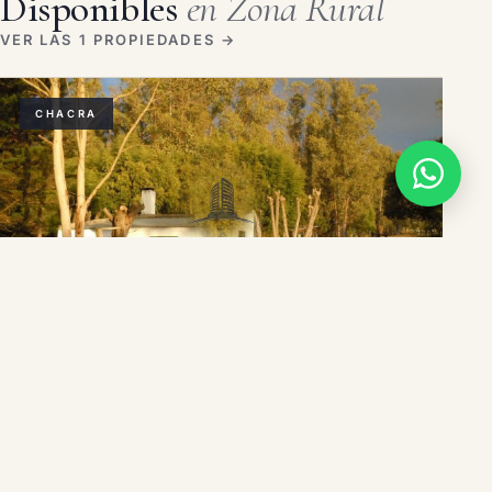
Disponibles
en Zona Rural
VER LAS 1 PROPIEDADES →
CHACRA
ZONA RURAL
Chacra en venta ubicada a 2 km de la ciudad de
Aigua.
2 dorms
1 baño
5 m²
USD 150.000