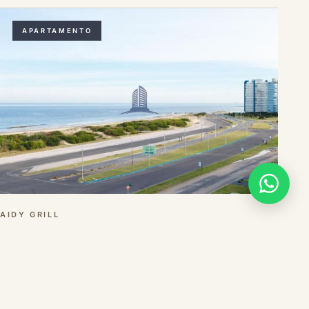
APARTAMENTO
AIDY GRILL
Apartamento en VENTA- excelentes vistas de la
Brava
3 dorms
3 baños
180 m²
USD 520.000