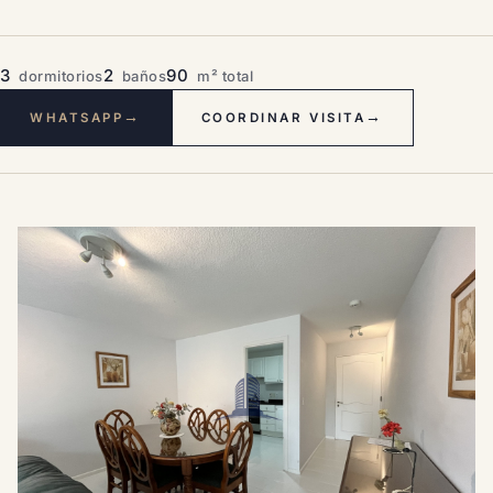
3
2
90
dormitorios
baños
m² total
→
→
WHATSAPP
COORDINAR VISITA